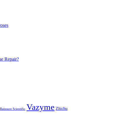
Vazyme
Zhichu
Rainsure Scientific