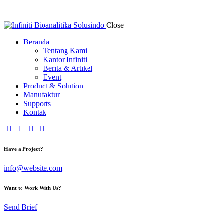
Close
Beranda
Tentang Kami
Kantor Infiniti
Berita & Artikel
Event
Product & Solution
Manufaktur
Supports
Kontak
Have a Project?
info@website.com
Want to Work With Us?
Send Brief