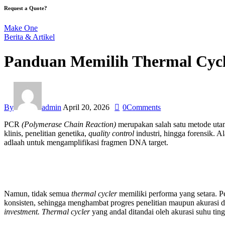
Request a Quote?
Make One
Berita & Artikel
Panduan Memilih Thermal Cycl
By
admin
April 20, 2026
0
Comments
PCR
(Polymerase Chain Reaction)
merupakan salah satu metode utam
klinis, penelitian genetika,
quality control
industri, hingga forensik.
adlaah untuk mengamplifikasi fragmen DNA target.
Namun, tidak semua
thermal cycler
memiliki performa yang setara. P
konsisten, sehingga menghambat progres penelitian maupun akurasi di
investment. Thermal cycler
yang andal ditandai oleh akurasi suhu tin