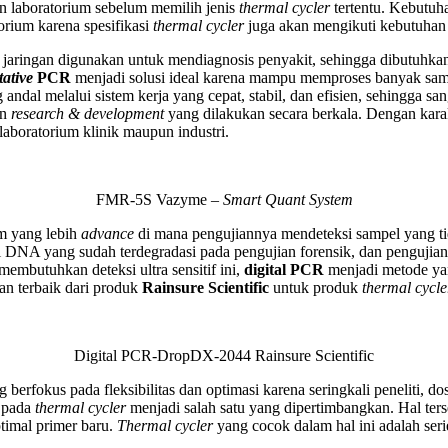
an laboratorium sebelum memilih jenis
thermal cycler
tertentu. Kebutuha
torium karena spesifikasi
thermal cycler
juga akan mengikuti kebutuhan
un jaringan digunakan untuk mendiagnosis penyakit, sehingga dibutuhk
tative
PCR
menjadi solusi ideal karena mampu memproses banyak sampe
dal melalui sistem kerja yang cepat, stabil, dan efisien, sehingga san
an
research & development
yang dilakukan secara berkala. Dengan kar
 laboratorium klinik maupun industri.
FMR-5S Vazyme –
Smart Quant System
um yang lebih
advance
di mana pengujiannya mendeteksi sampel yang tid
si DNA yang sudah terdegradasi pada pengujian forensik, dan pengujia
embutuhkan deteksi ultra sensitif ini,
digital PCR
menjadi metode ya
an terbaik dari produk
Rainsure Scientific
untuk produk
thermal cycle
Digital PCR-DropDX-2044 Rainsure Scientific
 berfokus pada fleksibilitas dan optimasi karena seringkali peneliti, 
t
pada
thermal cycler
menjadi salah satu yang dipertimbangkan. Hal ter
timal primer baru.
Thermal cycler
yang cocok dalam hal ini adalah ser