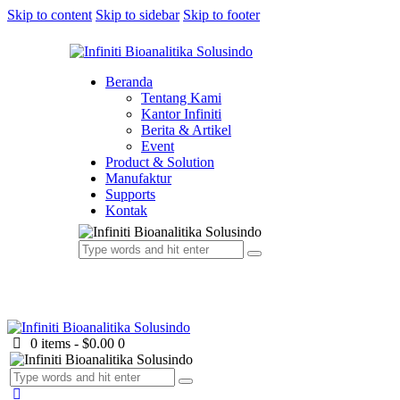
Skip to content
Skip to sidebar
Skip to footer
Beranda
Tentang Kami
Kantor Infiniti
Berita & Artikel
Event
Product & Solution
Manufaktur
Supports
Kontak
0 items
-
$0.00
0