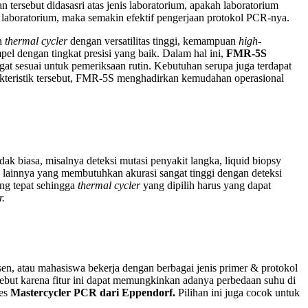
n tersebut didasasri atas jenis laboratorium, apakah laboratorium
 laboratorium, maka semakin efektif pengerjaan protokol PCR-nya.
an
thermal cycler
dengan versatilitas tinggi, kemampuan
high-
l dengan tingkat presisi yang baik. Dalam hal ini,
FMR-5S
gat sesuai untuk pemeriksaan rutin. Kebutuhan serupa juga terdapat
akteristik tersebut, FMR-5S menghadirkan kemudahan operasional
ak biasa, misalnya deteksi mutasi penyakit langka, liquid biopsy
n lainnya yang membutuhkan akurasi sangat tinggi dengan deteksi
ng tepat sehingga
thermal cycler
yang dipilih harus yang dapat
r.
dosen, atau mahasiswa bekerja dengan berbagai jenis primer & protokol
sebut karena fitur ini dapat memungkinkan adanya perbedaan suhu di
ies
Mastercycler PCR dari Eppendorf.
Pilihan ini juga cocok untuk