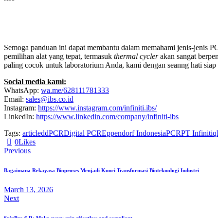
Semoga panduan ini dapat membantu dalam memahami jenis-jenis PCR 
pemilihan alat yang tepat, termasuk
thermal cycler
akan sangat berpen
paling cocok untuk laboratorium Anda, kami dengan seanng hati siap 
Social media kami:
WhatsApp:
wa.me/628111781333
Email:
sales@ibs.co.id
Instagram:
https://www.instagram.com/infiniti.ibs/
LinkedIn:
https://www.linkedin.com/company/infiniti-ibs
Tags:
article
ddPCR
Digital PCR
Eppendorf Indonesia
PCR
PT Infiniti
q
0
Likes
Post
Previous
navigation
Bagaimana Rekayasa Bioproses Menjadi Kunci Transformasi Bioteknologi Industri
March 13, 2026
Next
SpinPro 6 R: Make every spin effortless and compliant