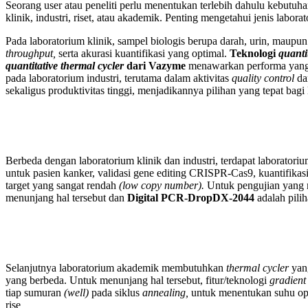
Seorang user atau peneliti perlu menentukan terlebih dahulu kebutuh
klinik, industri, riset, atau akademik. Penting mengetahui jenis labora
Pada laboratorium klinik, sampel biologis berupa darah, urin, maup
throughput,
serta akurasi kuantifikasi yang optimal.
Teknologi
quanti
quantitative thermal cycler
dari Vazyme
menawarkan performa yang an
pada laboratorium industri, terutama dalam aktivitas
quality control
d
sekaligus produktivitas tinggi, menjadikannya pilihan yang tepat bagi
Berbeda dengan laboratorium klinik dan industri, terdapat laboratori
untuk pasien kanker, validasi gene editing CRISPR-Cas9, kuantifika
target yang sangat rendah
(low copy number).
Untuk pengujian yang m
menunjang hal tersebut dan
Digital PCR-DropDX-2044
adalah pilih
Selanjutnya laboratorium akademik membutuhkan
thermal cycler
yang
yang berbeda. Untuk menunjang hal tersebut, fitur/teknologi
gradien
tiap sumuran
(well)
pada siklus
annealing,
untuk menentukan suhu op
rise