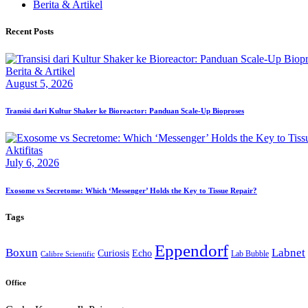
Berita & Artikel
Recent Posts
Berita & Artikel
August 5, 2026
Transisi dari Kultur Shaker ke Bioreactor: Panduan Scale-Up Bioproses
Aktifitas
July 6, 2026
Exosome vs Secretome: Which ‘Messenger’ Holds the Key to Tissue Repair?
Tags
Eppendorf
Boxun
Labnet
Curiosis
Echo
Lab Bubble
Calibre Scientific
Office