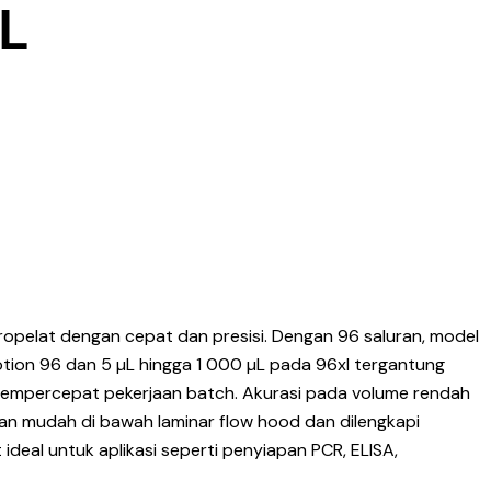
XL
opelat dengan cepat dan presisi. Dengan 96 saluran, model
otion 96 dan 5 µL hingga 1 000 µL pada 96xl tergantung
tuk mempercepat pekerjaan batch. Akurasi pada volume rendah
gan mudah di bawah laminar flow hood dan dilengkapi
ideal untuk aplikasi seperti penyiapan PCR, ELISA,