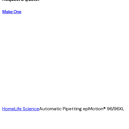
Make One
Home
Life Science
Automatic Pipetting epMotion® 96/96XL