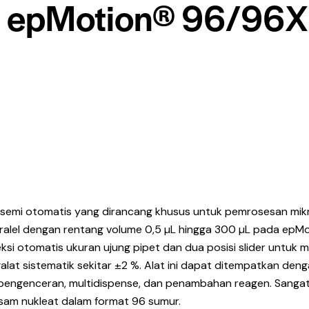
ng epMotion® 96/96
 semi otomatis yang dirancang khusus untuk pemrosesan mikr
aralel dengan rentang volume 0,5 µL hingga 300 µL pada epM
 deteksi otomatis ukuran ujung pipet dan dua posisi slider un
alat sistematik sekitar ±2 %. Alat ini dapat ditempatkan den
i, pengenceran, multidispense, dan penambahan reagen. Sangat 
asam nukleat dalam format 96 sumur.