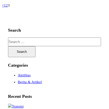
Posts
Page
Page
Page
<
1
2
3
pagination
Search
Search
for:
Categories
Aktifitas
Berita & Artikel
Recent Posts