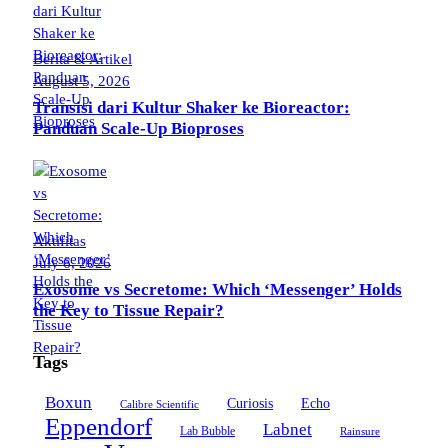
Berita & Artikel
August 5, 2026
Transisi dari Kultur Shaker ke Bioreactor:
Panduan Scale-Up Bioproses
Aktifitas
July 6, 2026
Exosome vs Secretome: Which ‘Messenger’ Holds
the Key to Tissue Repair?
Tags
Boxun
Curiosis
Echo
Calibre Scientific
Eppendorf
Labnet
Lab Bubble
Rainsure